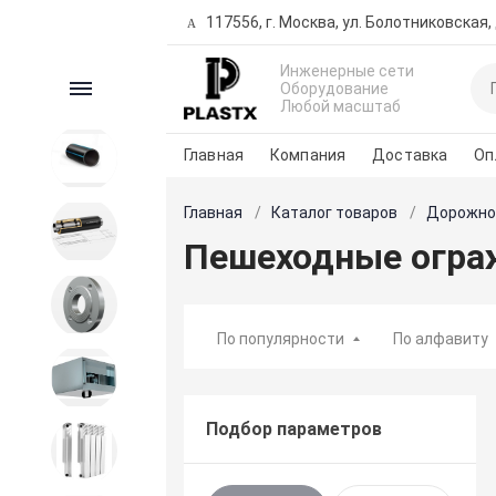
117556, г. Москва, ул. Болотниковская, д
Инженерные сети
Каталог
Оборудование
Любой масштаб
Главная
Компания
Доставка
Оп
ПНД продукция
Главная
Каталог товаров
Дорожно
Трубы предизолированные
Пешеходные огра
Запорная и регулирующая
арматура
По популярности
По алфавиту
Вентиляция
Подбор параметров
Внутренние сети водо-
теплоснабжения