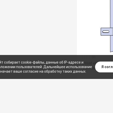
(0)
йт собирает cookie-файлы, данные об IP-адресе и
Столб концевой д
Я сог
ложении пользователей. Дальнейшее использование
ограждения
значает ваше согласие на обработку таких данных.