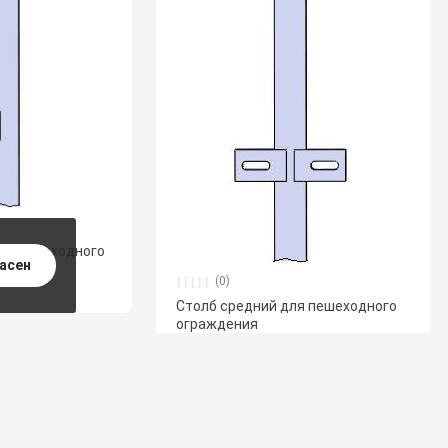
ля пешеходного
ласен
(0)
Столб средний для пешеходного
ограждения