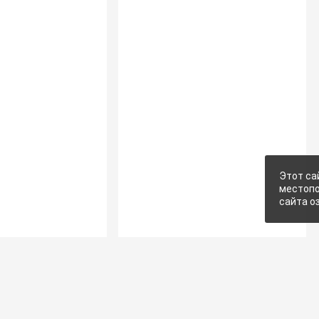
Этот са
местопо
сайта о