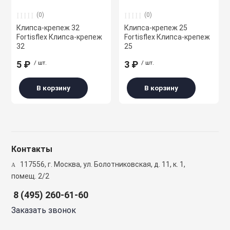
Страна изготовления
сжимы
(0)
(0)
Крепеж. Запчас
Клапаны проти
Клипса-крепеж 32
Клипса-крепеж 25
Fortisflex Клипса-крепеж
Fortisflex Клипса-крепеж
Кабельные про
32
25
Материалы для
Кожухи защитн
разметки
вентиляторов
5 ₽
/ шт.
3 ₽
/ шт.
Кабельные ско
В корзину
В корзину
Осветительные
Компактные м
Клеммы WAGO 
приточные уст
Плитка тротуа
полимерпесчан
Компоненты дл
Компактные м
приточные-выт
Контакты
117556, г. Москва, ул. Болотниковская, д. 11, к. 1,
Приподнятый 
Крепежный инс
переход
помещ. 2/2
Компрессорно-
блоки
8 (495) 260-61-60
Металлорукав и
Резиновые и П
Заказать звонок
покрытия
Кондиционеры
Наконечники 