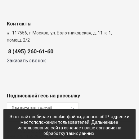
Фреоновые си
кондициониров
Контакты
117556, г. Москва, ул. Болотниковская, д. 11, к. 1,
помещ. 2/2
Частотные пре
8 (495) 260-61-60
Заказать звонок
Шкафы управле
Шкафы управле
вентиляции
Подписывайтесь на рассылку
Шумоглушител
Этот сайт собирает cookie-файлы, данные об IP-адресе и
местоположении пользователей. Дальнейшее
Элементы сис
использование сайта означает ваше согласие на
диспетчеризац
2019 - 2023 © ООО «Пластикс»
обработку таких данных.
ИНН:7751158795 ОГРН:1197746182875