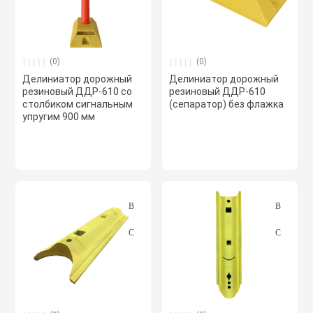
Хомуты червячн
Оборудование К
трубные
(0)
(0)
Общеобменные
Делиниатор дорожный
Делиниатор дорожный
Экипировка, ср
резиновый ДДР-610 со
резиновый ДДР-610
вентиляции
столбиком сигнальным
(сепаратор) без флажка
безопасности
упругим 900 мм
Осевые вентил
Электрический
Осушители воз
Электромонтаж
Охладители
Полупромышле
воздуха