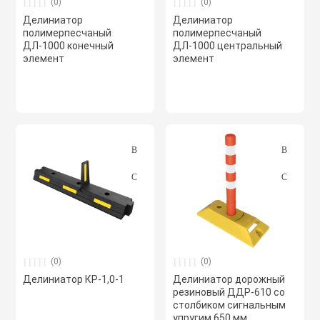
(0)
(0)
Полупромышлен
Делиниатор
Делиниатор
системы
полимерпесчаный
полимерпесчаный
ДЛ-1000 конечный
ДЛ-1000 центральный
элемент
элемент
Приводы
Противопожарн
Расходные мат
вентиляции
Рекуператоры
Сенсоры и дат
(0)
(0)
Делиниатор КР-1,0-1
Делиниатор дорожный
резиновый ДДР-610 со
столбиком сигнальным
Сетевые элеме
упругим 650 мм