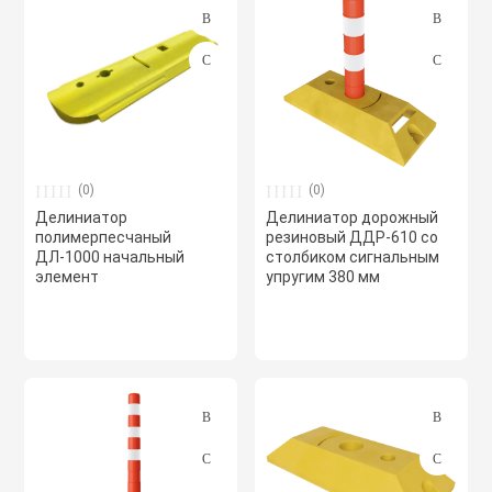
Светоотражаю
Контроллеры
Нейлоновые ст
Светофоры и к
Крепежные изд
Сантехнически
вентиляции
Сигнальные ог
(0)
(0)
Сетевой инстр
Крепежные изд
Делиниатор
Делиниатор дорожный
кондициониров
полимерпесчаный
резиновый ДДР-610 со
Столбики дорож
ДЛ-1000 начальный
столбиком сигнальным
Слесарный инс
парковочные, с
элемент
упругим 380 мм
Моноблочные в
установки
Стальные стяж
Съезд с бордю
Мульти сплит-
Строительная 
Тактильная пли
компоновки
Термоусадочны
Шлагбаумы
Нагреватели