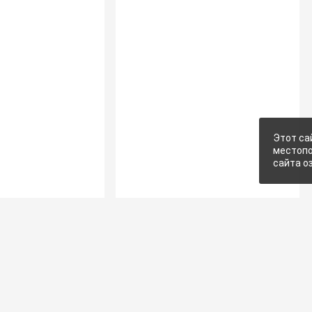
Этот са
местопо
сайта о