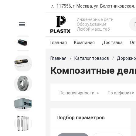
117556, г. Москва, ул. Болотниковская, д
Инженерные сети
Каталог
Оборудование
Любой масштаб
Главная
Компания
Доставка
Оп
ПНД продукция
Главная
Каталог товаров
Дорожно
Трубы предизолированные
Композитные дел
Запорная и регулирующая
арматура
По популярности
По алфавиту
Вентиляция
Подбор параметров
Внутренние сети водо-
теплоснабжения