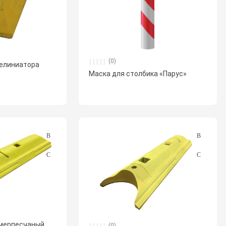
(0)
делиниатора
Маска для столбика «Парус»
мерпесчаный
(0)