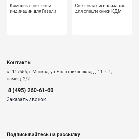
сжимы
Комплект световой
Световая сигнализация
Крепеж. Запчас
Клапаны проти
индикации для Газели
для спецтехники КДМ
Кабельные про
Материалы для
Кожухи защитн
разметки
вентиляторов
Кабельные ско
Осветительные
Компактные м
Клеммы WAGO 
приточные уст
Контакты
117556, г. Москва, ул. Болотниковская, д. 11, к. 1,
Плитка тротуа
помещ. 2/2
полимерпесчан
Компоненты дл
Компактные м
приточные-выт
8 (495) 260-61-60
Заказать звонок
Приподнятый 
Крепежный инс
переход
Компрессорно-
блоки
Металлорукав и
Резиновые и П
покрытия
Кондиционеры
Подписывайтесь на рассылку
Наконечники 