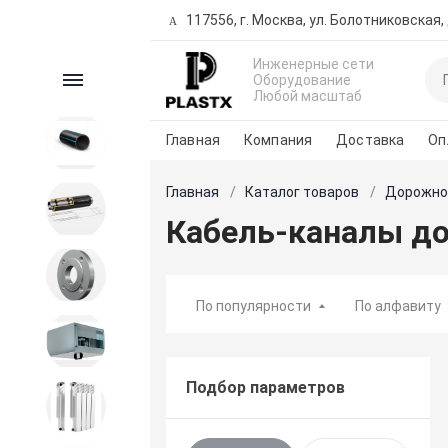
117556, г. Москва, ул. Болотниковская, д
Инженерные сети
Каталог
Оборудование
Любой масштаб
Главная
Компания
Доставка
Оп
ПНД продукция
Главная
Каталог товаров
Дорожно
Трубы предизолированные
Кабель-каналы д
Запорная и регулирующая
арматура
По популярности
По алфавиту
Вентиляция
Подбор параметров
Внутренние сети водо-
теплоснабжения