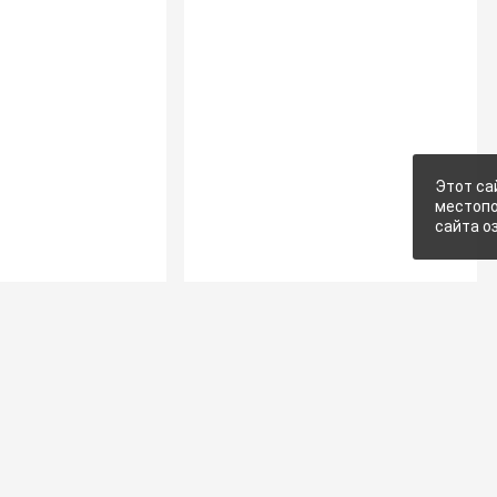
Этот са
местопо
сайта о