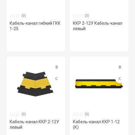
Хомуты червячн
Оборудование К
(0)
(0)
трубные
Кабель-канал гибкий ГКК
ККР 2-12У Кабель-канал
1-25
левый
Общеобменные
Экипировка, ср
вентиляции
безопасности
Осевые вентил
Электрический
Осушители воз
Электромонтаж
Охладители
Полупромышле
(0)
(0)
воздуха
Кабель-канал ККР 2-12У
Кабель-канал ККР 1-12
левый
(К)