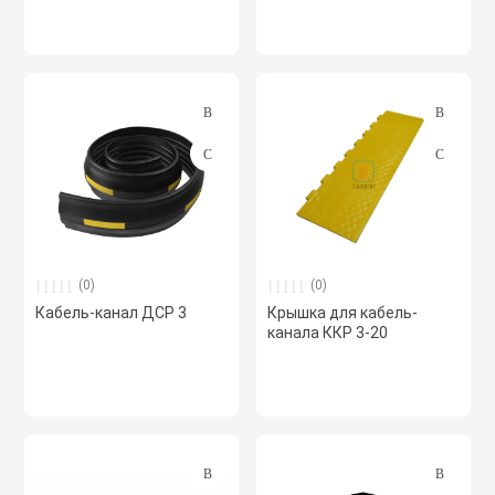
Полупромышлен
системы
Приводы
Противопожарн
Расходные мат
вентиляции
(0)
(0)
Кабель-канал ДСР 3
Крышка для кабель-
канала ККР 3-20
Рекуператоры
Сенсоры и дат
Сетевые элеме