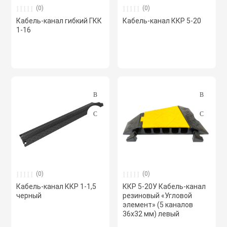
(0)
(0)
Кабель-канал гибкий ГКК
Кабель-канал ККР 5-20
Фреоновые си
1-16
кондициониров
Частотные пре
Шкафы управле
Шкафы управле
вентиляции
Шумоглушител
(0)
(0)
Кабель-канал ККР 1-1,5
ККР 5-20У Кабель-канал
черный
резиновый «Угловой
Элементы сис
элемент» (5 каналов
36х32 мм) левый
диспетчеризац