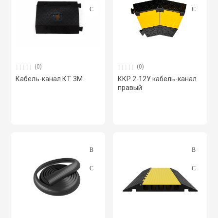
Системы чилле
Смесительные 
(0)
(0)
Кабель-канал КТ 3М
ККР 2-12У кабель-канал
Сплит-системы 
правый
Стаканы монта
вентиляторов 
Фанкойлы
Фасонные эле
Фильтры