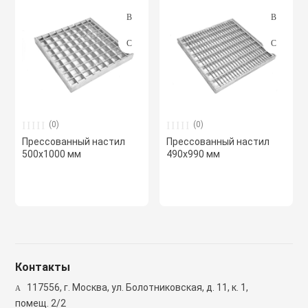
Светоотражаю
Контроллеры
Нейлоновые ст
Светофоры и к
Крепежные изд
Сантехнически
вентиляции
Сигнальные ог
(0)
(0)
Сетевой инстр
Крепежные изд
Прессованный настил
Прессованный настил
кондициониров
500х1000 мм
490х990 мм
Столбики дорож
Слесарный инс
парковочные, с
Моноблочные в
установки
Стальные стяж
Съезд с бордю
Мульти сплит-
Строительная 
Тактильная пли
компоновки
Контакты
117556, г. Москва, ул. Болотниковская, д. 11, к. 1,
Термоусадочны
Шлагбаумы
Нагреватели
помещ. 2/2