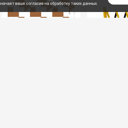
значает ваше согласие на обработку таких данных.
(0)
Баннерная сетка «Мозаика»
(0)
Переносной разд
«Гармошка»