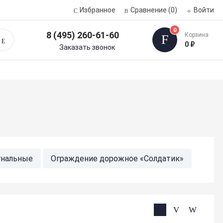
Избранное
Сравнение
(0)
Войти
0
8 (495) 260-61-60
Корзина
Поиск
0 ₽
Заказать звонок
гнальные
Ограждение дорожное «Солдатик»
чки безопасности
Сетки оградительные
ые, гирлянды
Цепь пластиковая