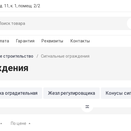
. 11, к. 1, помещ. 2/2
лата
Гарантия
Реквизиты
Контакты
е строительство
Сигнальные ограждения
ждения
ха оградительная
Жезл регулировщика
Конусы си
тавки, утяжелители
Предупреждающие знаки и табли
ные)
Стойки с вытяжной лентой
Фонари сигнальн
По цене