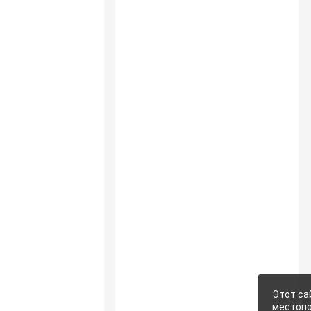
Этот са
местопо