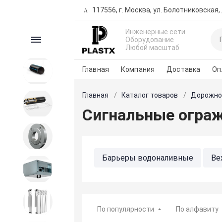
117556, г. Москва, ул. Болотниковская, д
Инженерные сети
Каталог
Оборудование
Любой масштаб
Главная
Компания
Доставка
Оп
ПНД продукция
Главная
Каталог товаров
Дорожно
Трубы предизолированные
Сигнальные огра
Запорная и регулирующая
арматура
Барьеры водоналивные
Ве
Вентиляция
Передвижные секции
Подс
Внутренние сети водо-
Сигнальные ленты (оградитель
теплоснабжения
По популярности
По алфавиту