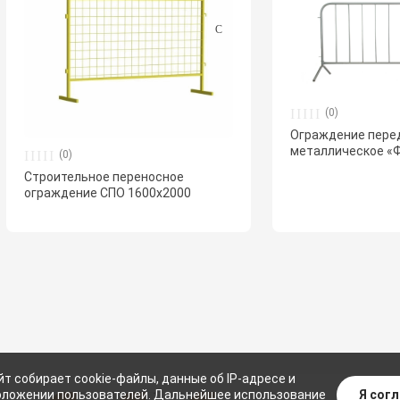
(0)
Ограждение пере
металлическое «Ф
(0)
Строительное переносное
ограждение СПО 1600х2000
йт собирает cookie-файлы, данные об IP-адресе и
Я сог
ложении пользователей. Дальнейшее использование