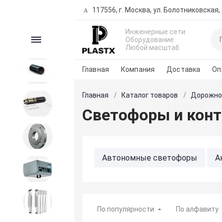
117556, г. Москва, ул. Болотниковская, д
Инженерные сети
Каталог
Оборудование
Любой масштаб
Главная
Компания
Доставка
Оп
ПНД продукция
Главная
Каталог товаров
Дорожно
Трубы предизолированные
Светофоры и кон
Запорная и регулирующая
арматура
Автономные светофоры
А
Вентиляция
Транспортные светофоры
Внутренние сети водо-
теплоснабжения
По популярности
По алфавиту