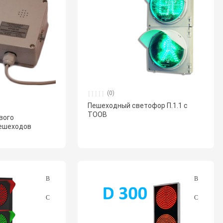
(0)
Пешеходный светофор П.1.1 с
ТООВ
вого
ешеходов