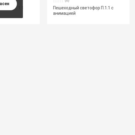
(0)
ласен
тофор Т.1.1
Пешеходный светофор П.1.1 с
анимацией
(0)
фор Т.7.2
Транспортный светофор Т.1.2 с
 мм 100 Вт/26Ач
ТООВ