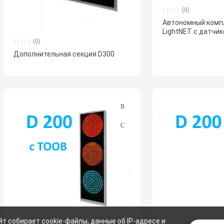
(0)
Автономный комп
LightNET с датчи
(0)
Дополнительная секция D300
йт собирает cookie-файлы, данные об IP-адресе и