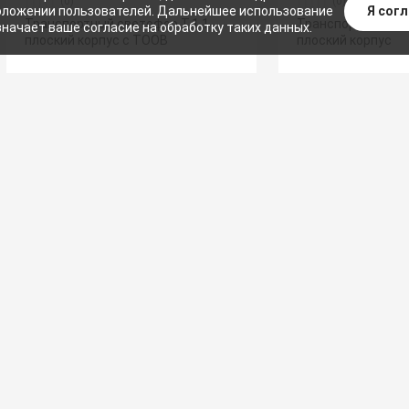
(0)
(0)
Я сог
ложении пользователей. Дальнейшее использование
Транспортный светофор Т.1.1
Транспортный све
значает ваше согласие на обработку таких данных.
плоский корпус с ТООВ
плоский корпус
(0)
Мобильный автономный
светофор ДУОС ХРОНО РМ Т.8.1
(0)
Автономный свето
двусторонний 300