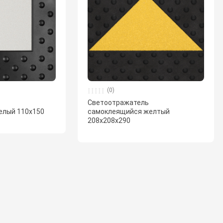
(0)
ь
Светоотражатель
елый 110х150
самоклеящийся желтый
208х208х290