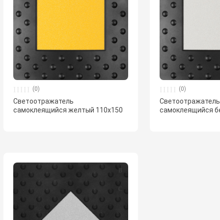
(0)
(0)
Светоотражатель
Светоотражател
самоклеящийся желтый 110х150
самоклеящийся б