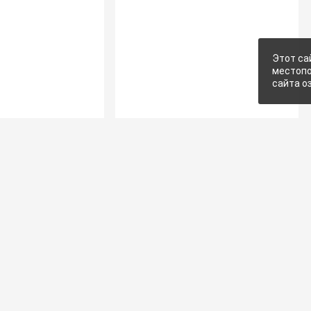
Этот са
местопо
сайта о
Компания
Информаци
О компании
Доставка
Контакты
Оплата
Реквизиты