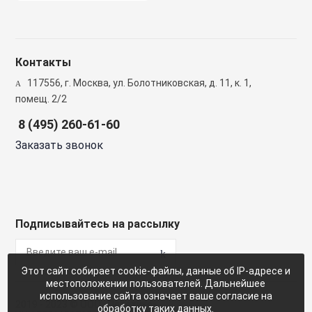
Фреоновые си
кондициониров
Контакты
117556, г. Москва, ул. Болотниковская, д. 11, к. 1,
Частотные пре
помещ. 2/2
8 (495) 260-61-60
Шкафы управле
Заказать звонок
Шкафы управле
вентиляции
Подписывайтесь на рассылку
Шумоглушител
Этот сайт собирает cookie-файлы, данные об IP-адресе и
Элементы сис
местоположении пользователей. Дальнейшее
диспетчеризац
использование сайта означает ваше согласие на
2019 - 2023 © ООО «Пластикс»
обработку таких данных.