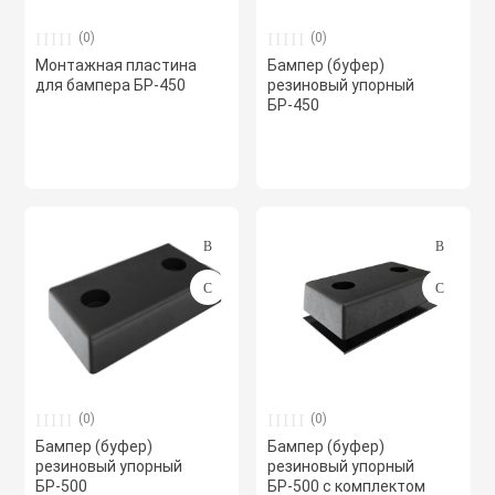
Полупромышлен
(0)
(0)
системы
Монтажная пластина
Бампер (буфер)
для бампера БР-450
резиновый упорный
БР-450
Приводы
Противопожарн
Расходные мат
вентиляции
Рекуператоры
Сенсоры и дат
(0)
(0)
Бампер (буфер)
Бампер (буфер)
резиновый упорный
резиновый упорный
Сетевые элеме
БР-500
БР-500 с комплектом