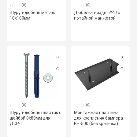
сжимы
(0)
(0)
Крепеж. Запчас
Клапаны проти
Шуруп-дюбель металл
Дюбель-гвоздь 6*40 с
10х100мм
потайной манжетой
Кабельные про
Материалы для
Кожухи защитн
разметки
вентиляторов
Кабельные ско
Осветительные
Компактные м
Клеммы WAGO 
приточные уст
Плитка тротуа
полимерпесчан
Компоненты дл
Компактные м
приточные-выт
Приподнятый 
Крепежный инс
переход
Компрессорно-
(0)
(0)
блоки
Шуруп-дюбель пластик с
Монтажная пластина
Металлорукав и
шайбой 8х80мм для
для крепления бампера
ДСР-1
БР-500 (без крепежа)
Резиновые и П
покрытия
Кондиционеры
Наконечники 