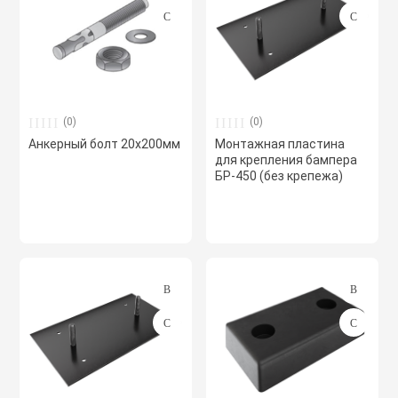
Хомуты червячн
Оборудование К
трубные
Общеобменные
Экипировка, ср
вентиляции
(0)
(0)
безопасности
Анкерный болт 20х200мм
Монтажная пластина
для крепления бампера
Осевые вентил
БР-450 (без крепежа)
Электрический
Осушители воз
Электромонтаж
Охладители
Полупромышле
воздуха