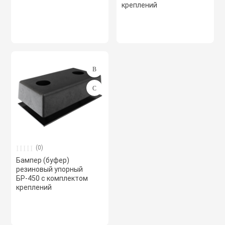
креплений
Системы чилле
Смесительные 
Сплит-системы 
Стаканы монта
вентиляторов 
(0)
Фанкойлы
Бампер (буфер)
резиновый упорный
БР-450 с комплектом
креплений
Фасонные эле
Фильтры