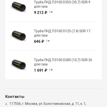
Труба ПНД ПЭ100 D355 (39,7) SDR 9
Полупромышлен
для газа
системы
9 212 ₽
/ м.
Приводы
Труба ПНД ПЭ100 D125 (7,4) SDR 17
для газа
Противопожарн
646 ₽
/ м.
Расходные мат
вентиляции
Труба ПНД ПЭ100 D280 (10,7) SDR 26
для газа
1 691 ₽
/ м.
Рекуператоры
Сенсоры и дат
Контакты
Сетевые элеме
117556, г. Москва, ул. Болотниковская, д. 11, к. 1,