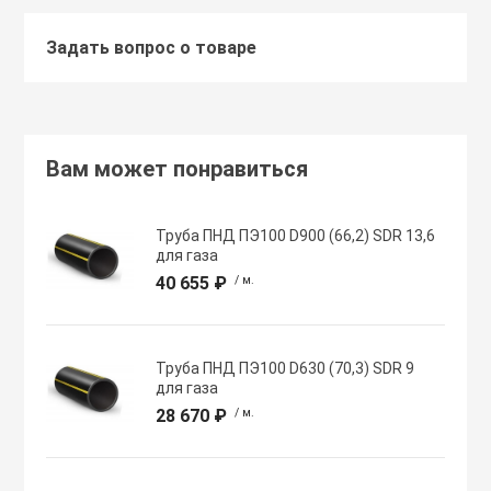
Задать вопрос о товаре
Хомуты червячн
Оборудование К
трубные
Общеобменные
Экипировка, ср
вентиляции
безопасности
Вам может понравиться
Осевые вентил
Электрический
Труба ПНД ПЭ100 D900 (66,2) SDR 13,6
для газа
Осушители воз
40 655 ₽
/ м.
Электромонтаж
Охладители
Труба ПНД ПЭ100 D630 (70,3) SDR 9
для газа
28 670 ₽
/ м.
Полупромышле
воздуха