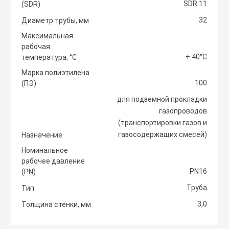
SDR 11
(SDR)
Светоотражаю
32
Контроллеры
Диаметр трубы, мм
Нейлоновые ст
Максимальная
рабочая
Светофоры и к
Крепежные изд
+ 40°С
температура, °С
Сантехнически
вентиляции
Марка полиэтилена
100
Сигнальные ог
(ПЭ)
Сетевой инстр
Крепежные изд
для подземной прокладки
кондициониров
газопроводов
Столбики дорож
(транспортировки газов и
Слесарный инс
парковочные, с
газосодержащих смесей)
Назначение
Моноблочные в
установки
Номинальное
Стальные стяж
Съезд с бордю
рабочее давление
PN16
(PN)
Мульти сплит-
Труба
Тип
Строительная 
Тактильная пли
компоновки
3,0
Толщина стенки, мм
Термоусадочны
Шлагбаумы
Нагреватели