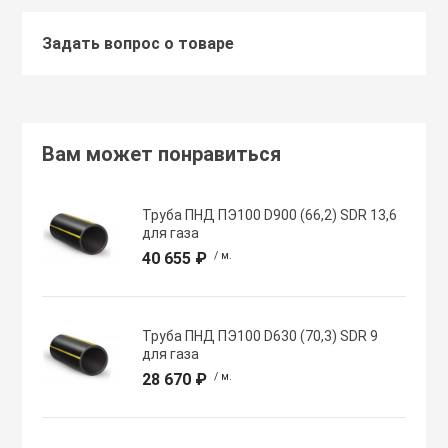
Задать вопрос о товаре
Хомуты червячн
Оборудование К
трубные
Общеобменные
Экипировка, ср
вентиляции
безопасности
Вам может понравиться
Осевые вентил
Электрический
Труба ПНД ПЭ100 D900 (66,2) SDR 13,6
для газа
Осушители воз
40 655 ₽
/ м.
Электромонтаж
Охладители
Труба ПНД ПЭ100 D630 (70,3) SDR 9
для газа
28 670 ₽
/ м.
Полупромышле
воздуха