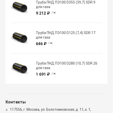
Труба ПНД ПЭ100 D355 (39,7) SDR 9
Полупромышлен
для газа
системы
9 212 ₽
/ м.
Приводы
Труба ПНД ПЭ100 D125 (7,4) SDR 17
для газа
Противопожарн
646 ₽
/ м.
Расходные мат
вентиляции
Труба ПНД ПЭ100 D280 (10,7) SDR 26
для газа
1 691 ₽
/ м.
Рекуператоры
Сенсоры и дат
Контакты
Сетевые элеме
117556, г. Москва, ул. Болотниковская, д. 11, к. 1,