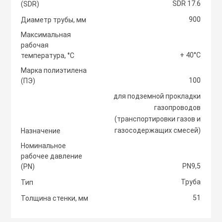
SDR 17.6
(SDR)
Светоотражаю
900
Контроллеры
Диаметр трубы, мм
Нейлоновые ст
Максимальная
рабочая
Светофоры и к
Крепежные изд
+ 40°С
температура, °С
Сантехнически
вентиляции
Марка полиэтилена
100
Сигнальные ог
(ПЭ)
Сетевой инстр
Крепежные изд
для подземной прокладки
кондициониров
газопроводов
Столбики дорож
(транспортировки газов и
Слесарный инс
парковочные, с
газосодержащих смесей)
Назначение
Моноблочные в
установки
Номинальное
Стальные стяж
Съезд с бордю
рабочее давление
PN9,5
(PN)
Мульти сплит-
Труба
Тип
Строительная 
Тактильная пли
компоновки
51
Толщина стенки, мм
Термоусадочны
Шлагбаумы
Нагреватели