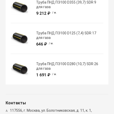
Труба ПНД ПЭ100 D355 (39,7) SDR 9
Полупромышлен
для газа
системы
9 212 ₽
/ м.
Приводы
Труба ПНД ПЭ100 D125 (7,4) SDR 17
для газа
Противопожарн
646 ₽
/ м.
Расходные мат
вентиляции
Труба ПНД ПЭ100 D280 (10,7) SDR 26
для газа
1 691 ₽
/ м.
Рекуператоры
Сенсоры и дат
Контакты
Сетевые элеме
117556, г. Москва, ул. Болотниковская, д. 11, к. 1,