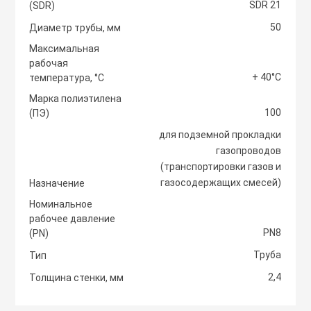
SDR 21
(SDR)
Светоотражаю
50
Контроллеры
Диаметр трубы, мм
Нейлоновые ст
Максимальная
рабочая
Светофоры и к
Крепежные изд
+ 40°С
температура, °С
Сантехнически
вентиляции
Марка полиэтилена
100
Сигнальные ог
(ПЭ)
Сетевой инстр
Крепежные изд
для подземной прокладки
кондициониров
газопроводов
Столбики дорож
(транспортировки газов и
Слесарный инс
парковочные, с
газосодержащих смесей)
Назначение
Моноблочные в
установки
Номинальное
Стальные стяж
Съезд с бордю
рабочее давление
PN8
(PN)
Мульти сплит-
Труба
Тип
Строительная 
Тактильная пли
компоновки
2,4
Толщина стенки, мм
Термоусадочны
Шлагбаумы
Нагреватели