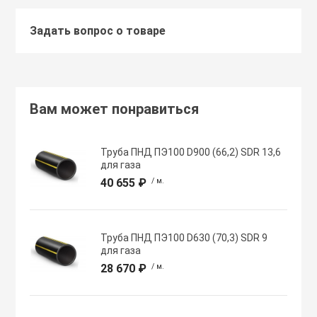
Задать вопрос о товаре
Хомуты червячн
Оборудование К
трубные
Общеобменные
Экипировка, ср
вентиляции
безопасности
Вам может понравиться
Осевые вентил
Электрический
Труба ПНД ПЭ100 D900 (66,2) SDR 13,6
для газа
Осушители воз
40 655 ₽
/ м.
Электромонтаж
Охладители
Труба ПНД ПЭ100 D630 (70,3) SDR 9
для газа
28 670 ₽
/ м.
Полупромышле
воздуха