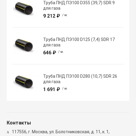
Труба ПНД ПЭ100 D355 (39,7) SDR 9
Полупромышлен
для газа
системы
9 212 ₽
/ м.
Приводы
Труба ПНД ПЭ100 D125 (7,4) SDR 17
для газа
Противопожарн
646 ₽
/ м.
Расходные мат
вентиляции
Труба ПНД ПЭ100 D280 (10,7) SDR 26
для газа
1 691 ₽
/ м.
Рекуператоры
Сенсоры и дат
Контакты
Сетевые элеме
117556, г. Москва, ул. Болотниковская, д. 11, к. 1,