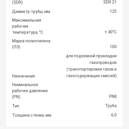
SDR 21
(SDR)
Светоотражаю
125
Контроллеры
Диаметр трубы, мм
Нейлоновые ст
Максимальная
рабочая
Светофоры и к
Крепежные изд
+ 40°С
температура, °С
Сантехнически
вентиляции
Марка полиэтилена
100
Сигнальные ог
(ПЭ)
Сетевой инстр
Крепежные изд
для подземной прокладки
кондициониров
газопроводов
Столбики дорож
(транспортировки газов и
Слесарный инс
парковочные, с
газосодержащих смесей)
Назначение
Моноблочные в
установки
Номинальное
Стальные стяж
Съезд с бордю
рабочее давление
PN8
(PN)
Мульти сплит-
Труба
Тип
Строительная 
Тактильная пли
компоновки
6,0
Толщина стенки, мм
Термоусадочны
Шлагбаумы
Нагреватели