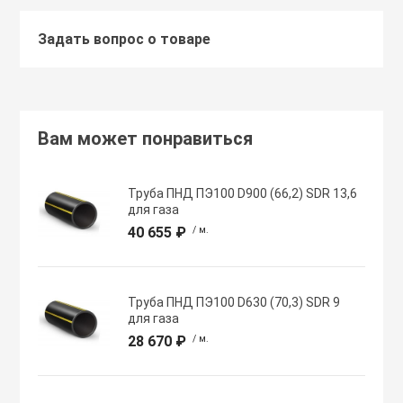
Задать вопрос о товаре
Хомуты червячн
Оборудование К
трубные
Общеобменные
Экипировка, ср
вентиляции
безопасности
Вам может понравиться
Осевые вентил
Электрический
Труба ПНД ПЭ100 D900 (66,2) SDR 13,6
для газа
Осушители воз
40 655 ₽
/ м.
Электромонтаж
Охладители
Труба ПНД ПЭ100 D630 (70,3) SDR 9
для газа
28 670 ₽
/ м.
Полупромышле
воздуха