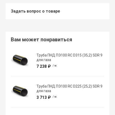
Задать вопрос о товаре
Хомуты червячн
Оборудование К
трубные
Общеобменные
Экипировка, ср
вентиляции
безопасности
Вам может понравиться
Осевые вентил
Электрический
Труба ПНД ПЭ100 RC D315 (35,2) SDR 9
для газа
Осушители воз
7 238 ₽
/ м.
Электромонтаж
Охладители
Труба ПНД ПЭ100 RC D225 (25,2) SDR 9
для газа
3 713 ₽
/ м.
Полупромышле
воздуха