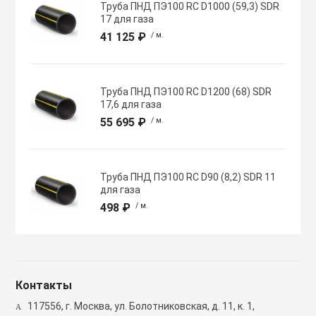
Труба ПНД ПЭ100 RC D1000 (59,3) SDR
Полупромышлен
17 для газа
системы
41 125 ₽
/ м.
Приводы
Труба ПНД ПЭ100 RC D1200 (68) SDR
17,6 для газа
Противопожарн
55 695 ₽
/ м.
Расходные мат
вентиляции
Труба ПНД ПЭ100 RC D90 (8,2) SDR 11
для газа
498 ₽
/ м.
Рекуператоры
Сенсоры и дат
Контакты
Сетевые элеме
117556, г. Москва, ул. Болотниковская, д. 11, к. 1,