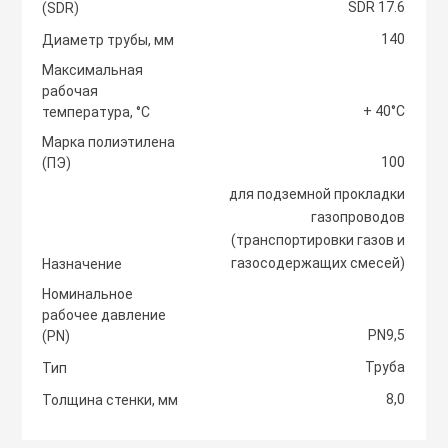
SDR 17.6
(SDR)
Светоотражаю
140
Контроллеры
Диаметр трубы, мм
Нейлоновые ст
Максимальная
рабочая
Светофоры и к
Крепежные изд
+ 40°С
температура, °С
Сантехнически
вентиляции
Марка полиэтилена
100
Сигнальные ог
(ПЭ)
Сетевой инстр
Крепежные изд
для подземной прокладки
кондициониров
газопроводов
Столбики дорож
(транспортировки газов и
Слесарный инс
парковочные, с
газосодержащих смесей)
Назначение
Моноблочные в
установки
Номинальное
Стальные стяж
Съезд с бордю
рабочее давление
PN9,5
(PN)
Мульти сплит-
Труба
Тип
Строительная 
Тактильная пли
компоновки
8,0
Толщина стенки, мм
Термоусадочны
Шлагбаумы
Нагреватели