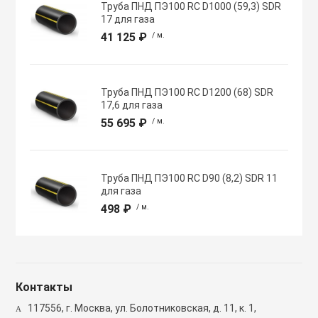
Труба ПНД ПЭ100 RC D1000 (59,3) SDR
Полупромышлен
17 для газа
системы
41 125 ₽
/ м.
Приводы
Труба ПНД ПЭ100 RC D1200 (68) SDR
17,6 для газа
Противопожарн
55 695 ₽
/ м.
Расходные мат
вентиляции
Труба ПНД ПЭ100 RC D90 (8,2) SDR 11
для газа
498 ₽
/ м.
Рекуператоры
Сенсоры и дат
Контакты
Сетевые элеме
117556, г. Москва, ул. Болотниковская, д. 11, к. 1,