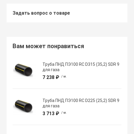
Задать вопрос о товаре
Хомуты червячн
Оборудование К
трубные
Общеобменные
Экипировка, ср
вентиляции
безопасности
Вам может понравиться
Осевые вентил
Электрический
Труба ПНД ПЭ100 RC D315 (35,2) SDR 9
для газа
Осушители воз
7 238 ₽
/ м.
Электромонтаж
Охладители
Труба ПНД ПЭ100 RC D225 (25,2) SDR 9
для газа
3 713 ₽
/ м.
Полупромышле
воздуха