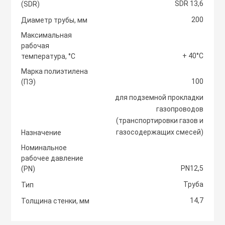
SDR 13,6
(SDR)
Светоотражаю
200
Контроллеры
Диаметр трубы, мм
Нейлоновые ст
Максимальная
рабочая
Светофоры и к
Крепежные изд
+ 40°С
температура, °С
Сантехнически
вентиляции
Марка полиэтилена
100
Сигнальные ог
(ПЭ)
Сетевой инстр
Крепежные изд
для подземной прокладки
кондициониров
газопроводов
Столбики дорож
(транспортировки газов и
Слесарный инс
парковочные, с
газосодержащих смесей)
Назначение
Моноблочные в
установки
Номинальное
Стальные стяж
Съезд с бордю
рабочее давление
PN12,5
(PN)
Мульти сплит-
Труба
Тип
Строительная 
Тактильная пли
компоновки
14,7
Толщина стенки, мм
Термоусадочны
Шлагбаумы
Нагреватели