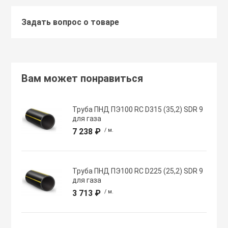
Задать вопрос о товаре
Хомуты червячн
Оборудование К
трубные
Общеобменные
Экипировка, ср
вентиляции
безопасности
Вам может понравиться
Осевые вентил
Электрический
Труба ПНД ПЭ100 RC D315 (35,2) SDR 9
для газа
Осушители воз
7 238 ₽
/ м.
Электромонтаж
Охладители
Труба ПНД ПЭ100 RC D225 (25,2) SDR 9
для газа
3 713 ₽
/ м.
Полупромышле
воздуха