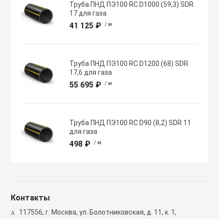
Труба ПНД ПЭ100 RC D1000 (59,3) SDR
Полупромышлен
17 для газа
системы
41 125 ₽
/ м.
Приводы
Труба ПНД ПЭ100 RC D1200 (68) SDR
17,6 для газа
Противопожарн
55 695 ₽
/ м.
Расходные мат
вентиляции
Труба ПНД ПЭ100 RC D90 (8,2) SDR 11
для газа
498 ₽
/ м.
Рекуператоры
Сенсоры и дат
Контакты
Сетевые элеме
117556, г. Москва, ул. Болотниковская, д. 11, к. 1,