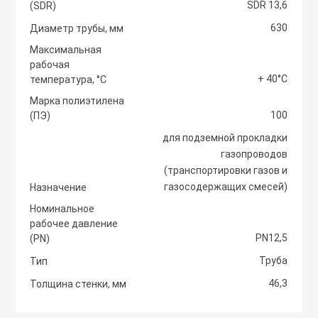
SDR 13,6
(SDR)
Светоотражаю
630
Контроллеры
Диаметр трубы, мм
Нейлоновые ст
Максимальная
рабочая
Светофоры и к
Крепежные изд
+ 40°С
температура, °С
Сантехнически
вентиляции
Марка полиэтилена
100
Сигнальные ог
(ПЭ)
Сетевой инстр
Крепежные изд
для подземной прокладки
кондициониров
газопроводов
Столбики дорож
(транспортировки газов и
Слесарный инс
парковочные, с
газосодержащих смесей)
Назначение
Моноблочные в
установки
Номинальное
Стальные стяж
Съезд с бордю
рабочее давление
PN12,5
(PN)
Мульти сплит-
Труба
Тип
Строительная 
Тактильная пли
компоновки
46,3
Толщина стенки, мм
Термоусадочны
Шлагбаумы
Нагреватели