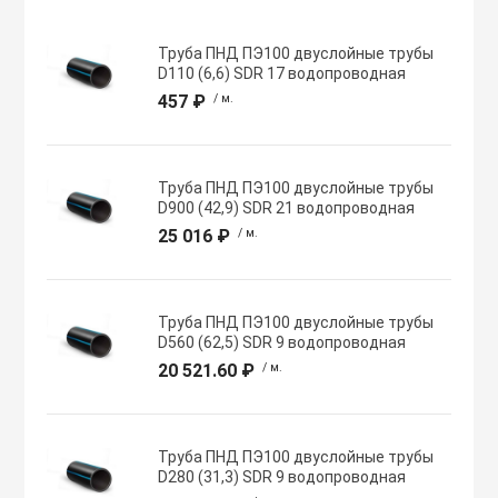
Хомуты червячн
Оборудование К
Труба ПНД ПЭ100 двуслойные трубы
трубные
D110 (6,6) SDR 17 водопроводная
457 ₽
/ м.
Общеобменные
Экипировка, ср
вентиляции
безопасности
Труба ПНД ПЭ100 двуслойные трубы
D900 (42,9) SDR 21 водопроводная
Осевые вентил
Электрический
25 016 ₽
/ м.
Осушители воз
Электромонтаж
Труба ПНД ПЭ100 двуслойные трубы
D560 (62,5) SDR 9 водопроводная
Охладители
20 521.60 ₽
/ м.
Полупромышле
воздуха
Труба ПНД ПЭ100 двуслойные трубы
D280 (31,3) SDR 9 водопроводная