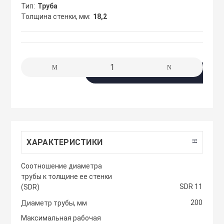
сжимы
Тип
Труба
Крепеж. Запчас
Клапаны проти
Толщина стенки, мм
18,2
Кабельные про
Материалы для
Кожухи защитн
разметки
вентиляторов
Кабельные ско
В корзину
Осветительные
Компактные м
Клеммы WAGO 
приточные уст
Плитка тротуа
полимерпесчан
Компоненты дл
Компактные м
приточные-выт
ХАРАКТЕРИСТИКИ
Приподнятый 
Крепежный инс
Cоотношение диаметра
переход
Компрессорно-
трубы к толщине ее стенки
блоки
SDR 11
(SDR)
Металлорукав и
Резиновые и П
200
Диаметр трубы, мм
покрытия
Кондиционеры
Максимальная рабочая
Наконечники 