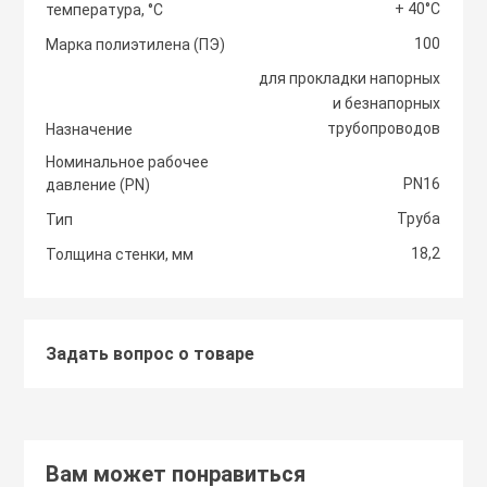
+ 40°С
температура, °С
Светоотражаю
100
Контроллеры
Марка полиэтилена (ПЭ)
Нейлоновые ст
для прокладки напорных
и безнапорных
Светофоры и к
Крепежные изд
трубопроводов
Назначение
Сантехнически
вентиляции
Номинальное рабочее
Сигнальные ог
PN16
давление (PN)
Сетевой инстр
Крепежные изд
Труба
Тип
кондициониров
Столбики дорож
18,2
Толщина стенки, мм
Слесарный инс
парковочные, с
Моноблочные в
установки
Стальные стяж
Съезд с бордю
Задать вопрос о товаре
Мульти сплит-
Строительная 
Тактильная пли
компоновки
Термоусадочны
Вам может понравиться
Шлагбаумы
Нагреватели