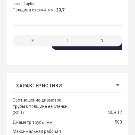
сжимы
Тип
Труба
Крепеж. Запчас
Клапаны проти
Толщина стенки, мм
29,7
Кабельные про
Материалы для
Кожухи защитн
разметки
вентиляторов
Кабельные ско
В корзину
Осветительные
Компактные м
Клеммы WAGO 
приточные уст
Плитка тротуа
полимерпесчан
Компоненты дл
Компактные м
приточные-выт
ХАРАКТЕРИСТИКИ
Приподнятый 
Крепежный инс
Cоотношение диаметра
переход
Компрессорно-
трубы к толщине ее стенки
блоки
SDR 17
(SDR)
Металлорукав и
Резиновые и П
500
Диаметр трубы, мм
покрытия
Кондиционеры
Максимальная рабочая
Наконечники 