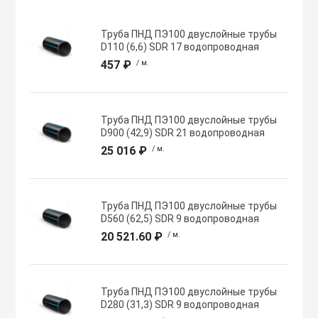
Хомуты червячн
Оборудование К
Труба ПНД ПЭ100 двуслойные трубы
трубные
D110 (6,6) SDR 17 водопроводная
457 ₽
/ м.
Общеобменные
Экипировка, ср
вентиляции
безопасности
Труба ПНД ПЭ100 двуслойные трубы
D900 (42,9) SDR 21 водопроводная
Осевые вентил
Электрический
25 016 ₽
/ м.
Осушители воз
Электромонтаж
Труба ПНД ПЭ100 двуслойные трубы
D560 (62,5) SDR 9 водопроводная
Охладители
20 521.60 ₽
/ м.
Полупромышле
воздуха
Труба ПНД ПЭ100 двуслойные трубы
D280 (31,3) SDR 9 водопроводная