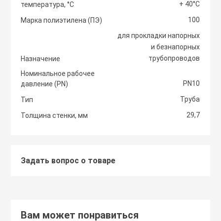
+ 40°С
температура, °С
Светоотражаю
100
Контроллеры
Марка полиэтилена (ПЭ)
Нейлоновые ст
для прокладки напорных
и безнапорных
Светофоры и к
Крепежные изд
трубопроводов
Назначение
Сантехнически
вентиляции
Номинальное рабочее
Сигнальные ог
PN10
давление (PN)
Сетевой инстр
Крепежные изд
Труба
Тип
кондициониров
Столбики дорож
29,7
Толщина стенки, мм
Слесарный инс
парковочные, с
Моноблочные в
установки
Стальные стяж
Съезд с бордю
Задать вопрос о товаре
Мульти сплит-
Строительная 
Тактильная пли
компоновки
Термоусадочны
Вам может понравиться
Шлагбаумы
Нагреватели