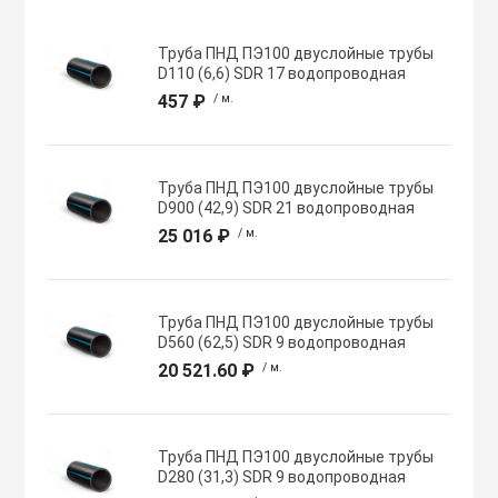
Хомуты червячн
Оборудование К
Труба ПНД ПЭ100 двуслойные трубы
трубные
D110 (6,6) SDR 17 водопроводная
457 ₽
/ м.
Общеобменные
Экипировка, ср
вентиляции
безопасности
Труба ПНД ПЭ100 двуслойные трубы
D900 (42,9) SDR 21 водопроводная
Осевые вентил
Электрический
25 016 ₽
/ м.
Осушители воз
Электромонтаж
Труба ПНД ПЭ100 двуслойные трубы
D560 (62,5) SDR 9 водопроводная
Охладители
20 521.60 ₽
/ м.
Полупромышле
воздуха
Труба ПНД ПЭ100 двуслойные трубы
D280 (31,3) SDR 9 водопроводная