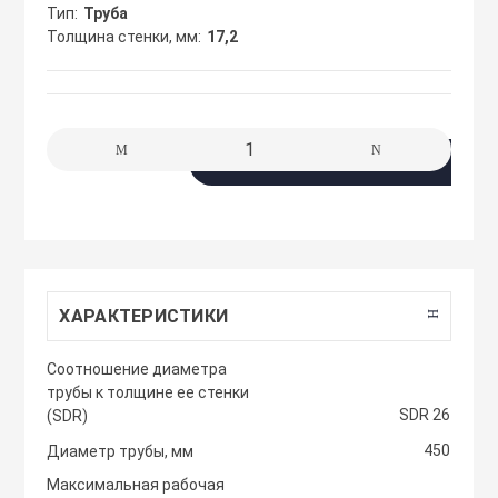
сжимы
Тип
Труба
Крепеж. Запчас
Клапаны проти
Толщина стенки, мм
17,2
Кабельные про
Материалы для
Кожухи защитн
разметки
вентиляторов
Кабельные ско
В корзину
Осветительные
Компактные м
Клеммы WAGO 
приточные уст
Плитка тротуа
полимерпесчан
Компоненты дл
Компактные м
приточные-выт
ХАРАКТЕРИСТИКИ
Приподнятый 
Крепежный инс
Cоотношение диаметра
переход
Компрессорно-
трубы к толщине ее стенки
блоки
SDR 26
(SDR)
Металлорукав и
Резиновые и П
450
Диаметр трубы, мм
покрытия
Кондиционеры
Максимальная рабочая
Наконечники 