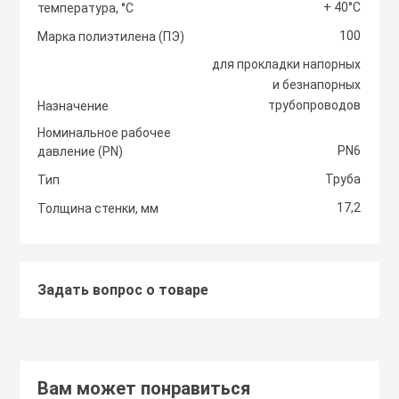
+ 40°С
температура, °С
Светоотражаю
100
Контроллеры
Марка полиэтилена (ПЭ)
Нейлоновые ст
для прокладки напорных
и безнапорных
Светофоры и к
Крепежные изд
трубопроводов
Назначение
Сантехнически
вентиляции
Номинальное рабочее
Сигнальные ог
PN6
давление (PN)
Сетевой инстр
Крепежные изд
Труба
Тип
кондициониров
Столбики дорож
17,2
Толщина стенки, мм
Слесарный инс
парковочные, с
Моноблочные в
установки
Стальные стяж
Съезд с бордю
Задать вопрос о товаре
Мульти сплит-
Строительная 
Тактильная пли
компоновки
Термоусадочны
Вам может понравиться
Шлагбаумы
Нагреватели