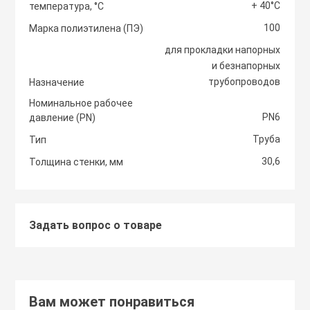
+ 40°С
температура, °С
Светоотражаю
100
Контроллеры
Марка полиэтилена (ПЭ)
Нейлоновые ст
для прокладки напорных
и безнапорных
Светофоры и к
Крепежные изд
трубопроводов
Назначение
Сантехнически
вентиляции
Номинальное рабочее
Сигнальные ог
PN6
давление (PN)
Сетевой инстр
Крепежные изд
Труба
Тип
кондициониров
Столбики дорож
30,6
Толщина стенки, мм
Слесарный инс
парковочные, с
Моноблочные в
установки
Стальные стяж
Съезд с бордю
Задать вопрос о товаре
Мульти сплит-
Строительная 
Тактильная пли
компоновки
Термоусадочны
Вам может понравиться
Шлагбаумы
Нагреватели