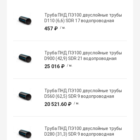
Хомуты червячн
Оборудование К
Труба ПНД ПЭ100 двуслойные трубы
трубные
D110 (6,6) SDR 17 водопроводная
457 ₽
/ м.
Общеобменные
Экипировка, ср
вентиляции
безопасности
Труба ПНД ПЭ100 двуслойные трубы
D900 (42,9) SDR 21 водопроводная
Осевые вентил
Электрический
25 016 ₽
/ м.
Осушители воз
Электромонтаж
Труба ПНД ПЭ100 двуслойные трубы
D560 (62,5) SDR 9 водопроводная
Охладители
20 521.60 ₽
/ м.
Полупромышле
воздуха
Труба ПНД ПЭ100 двуслойные трубы
D280 (31,3) SDR 9 водопроводная