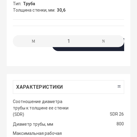
сжимы
Тип
Труба
Крепеж. Запчас
Клапаны проти
Толщина стенки, мм
30,6
Кабельные про
Материалы для
Кожухи защитн
разметки
вентиляторов
Кабельные ско
В корзину
Осветительные
Компактные м
Клеммы WAGO 
приточные уст
Плитка тротуа
полимерпесчан
Компоненты дл
Компактные м
приточные-выт
ХАРАКТЕРИСТИКИ
Приподнятый 
Крепежный инс
Cоотношение диаметра
переход
Компрессорно-
трубы к толщине ее стенки
блоки
SDR 26
(SDR)
Металлорукав и
Резиновые и П
800
Диаметр трубы, мм
покрытия
Кондиционеры
Максимальная рабочая
Наконечники 