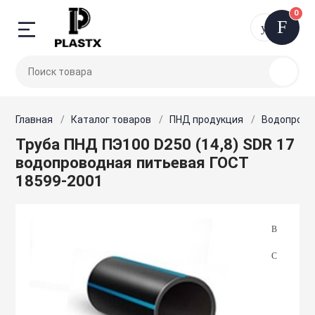
0
Назад
Назад
Назад
Назад
Назад
Назад
Назад
Назад
Назад
Назад
Назад
8 (495
ПНД продукци
Трубы предиз
Запорная и ре
Вентиляция
Внутренние се
Детали трубоп
Дорожное стр
Канализацион
Отопительное
Строительное 
Электроинстр
арматура
теплоснабжен
силовая техни
расходники
Главная
Каталог товаров
ПНД продукция
Водопрово
кция
Водопроводные
Трубы в ВУС из
Автоматизация
Стальные фити
«Лежачие поли
Гофрированные
Водонагревате
Труба ПНД ПЭ100 D250 (14,8) SDR 17
холодного вод
Затворы
диспетчеризац
Радиаторы
искусственная
Бензопилы
IP68 коннектор
неровность
водопроводная питьевая ГОСТ
дизолированные
Трубы и компл
Фланцы стальн
Заглушки ВЧШГ
Гидроаккумуля
18599-2001
Трубы для газ
изоляции
Клапаны
Аксессуары дл
расширительны
Генераторы
Арматура и инс
диспетчеризац
Барьерные огр
ВЛ
 регулирующая
Кольца уплотн
Блокираторы. 
Трубы электро
Трубы и компл
Компенсаторы
Дымоходы
Двигатели
изоляции
Аксессуары дл
Болтовые након
Кресты ВЧШГ с
Газонная решет
соединители
я
ПНД фитинги
Краны
подставкой
Запорно-регул
Комплектующие
Трубы стальны
Вентиляторы д
систем
Делиниаторы
Диэлектрическ