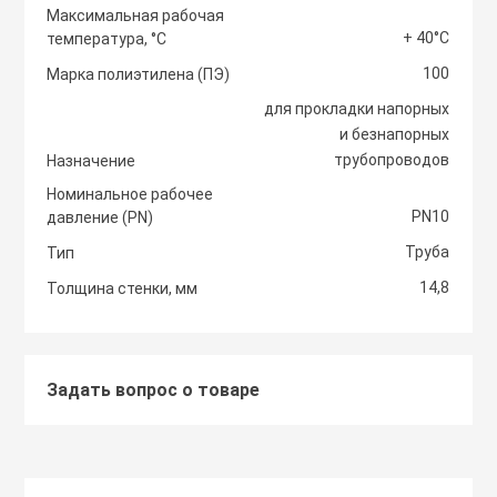
Максимальная рабочая
+ 40°С
температура, °С
Светоотражаю
Контроллеры
Нейлоновые ст
100
Марка полиэтилена (ПЭ)
для прокладки напорных
Светофоры и к
Крепежные изд
и безнапорных
Сантехнически
вентиляции
трубопроводов
Назначение
Сигнальные ог
Номинальное рабочее
Сетевой инстр
Крепежные изд
PN10
давление (PN)
кондициониров
Столбики дорож
Труба
Тип
Слесарный инс
парковочные, с
14,8
Толщина стенки, мм
Моноблочные в
установки
Стальные стяж
Съезд с бордю
Задать вопрос о товаре
Мульти сплит-
Строительная 
Тактильная пли
компоновки
Термоусадочны
Шлагбаумы
Нагреватели