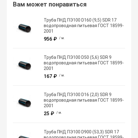
Вам может понравиться
Хомуты червячн
Оборудование К
Труба ПНД ПЭ100 D160 (9,5) SDR 17
трубные
водопроводная питьевая ГОСТ 18599-
2001
Общеобменные
956 ₽
/ м.
Экипировка, ср
вентиляции
безопасности
Труба ПНД ПЭ100 D50 (5,6) SDR 9
Осевые вентил
водопроводная питьевая ГОСТ 18599-
Электрический
2001
167 ₽
/ м.
Осушители воз
Электромонтаж
Труба ПНД ПЭ100 D16 (2,0) SDR 9
Охладители
водопроводная питьевая ГОСТ 18599-
2001
25 ₽
/ м.
Полупромышле
воздуха
Труба ПНД ПЭ100 D900 (53,3) SDR 17
водопроводная питьевая ГОСТ 18599-