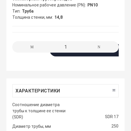
сжимы
Номинальное рабочее давление (PN)
PN10
Крепеж. Запчас
Клапаны проти
Тип
Труба
Толщина стенки, мм
14,8
Кабельные про
Материалы для
Кожухи защитн
разметки
вентиляторов
Кабельные ско
В корзину
Осветительные
Компактные м
Клеммы WAGO 
приточные уст
Плитка тротуа
полимерпесчан
Компоненты дл
Компактные м
приточные-выт
ХАРАКТЕРИСТИКИ
Приподнятый 
Крепежный инс
переход
Компрессорно-
Cоотношение диаметра
блоки
трубы к толщине ее стенки
Металлорукав и
SDR 17
(SDR)
Резиновые и П
покрытия
Кондиционеры
250
Диаметр трубы, мм
Наконечники 