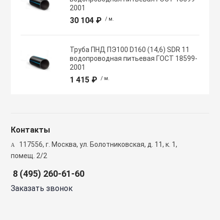
Полупромышлен
2001
системы
30 104 ₽
/ м.
Приводы
Труба ПНД ПЭ100 D160 (14,6) SDR 11
водопроводная питьевая ГОСТ 18599-
2001
Противопожарн
1 415 ₽
/ м.
Расходные мат
вентиляции
Контакты
117556, г. Москва, ул. Болотниковская, д. 11, к. 1,
Рекуператоры
помещ. 2/2
8 (495) 260-61-60
Сенсоры и дат
Заказать звонок
Сетевые элеме