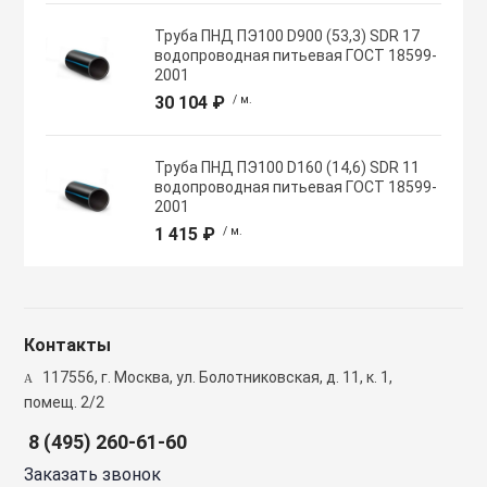
Полупромышлен
Труба ПНД ПЭ100 D900 (53,3) SDR 17
системы
водопроводная питьевая ГОСТ 18599-
2001
30 104 ₽
/ м.
Приводы
Труба ПНД ПЭ100 D160 (14,6) SDR 11
Противопожарн
водопроводная питьевая ГОСТ 18599-
2001
1 415 ₽
/ м.
Расходные мат
вентиляции
Рекуператоры
Контакты
117556, г. Москва, ул. Болотниковская, д. 11, к. 1,
Сенсоры и дат
помещ. 2/2
8 (495) 260-61-60
Сетевые элеме
Заказать звонок