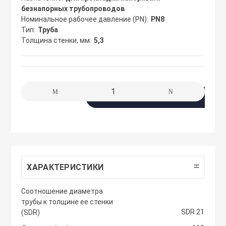
сжимы
безнапорных трубопроводов
Крепеж. Запчас
Клапаны проти
Номинальное рабочее давление (PN)
PN8
Тип
Труба
Кабельные про
Толщина стенки, мм
5,3
Материалы для
Кожухи защитн
разметки
вентиляторов
Кабельные ско
Осветительные
Компактные м
В корзину
Клеммы WAGO 
приточные уст
Плитка тротуа
полимерпесчан
Компоненты дл
Компактные м
приточные-выт
Приподнятый 
Крепежный инс
ХАРАКТЕРИСТИКИ
переход
Компрессорно-
блоки
Cоотношение диаметра
Металлорукав и
трубы к толщине ее стенки
Резиновые и П
SDR 21
(SDR)
покрытия
Кондиционеры
Наконечники 