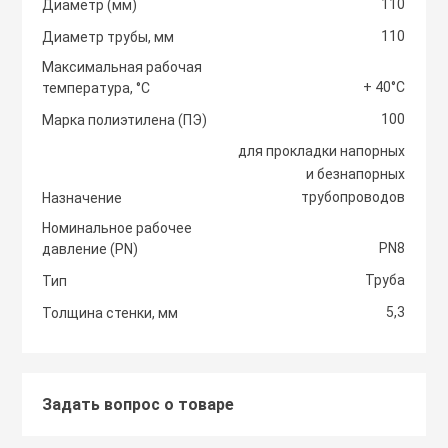
110
Диаметр (мм)
110
Диаметр трубы, мм
Светоотражаю
Контроллеры
Нейлоновые ст
Максимальная рабочая
+ 40°С
температура, °С
Светофоры и к
Крепежные изд
100
Марка полиэтилена (ПЭ)
Сантехнически
вентиляции
для прокладки напорных
Сигнальные ог
и безнапорных
Сетевой инстр
Крепежные изд
трубопроводов
Назначение
кондициониров
Столбики дорож
Номинальное рабочее
Слесарный инс
парковочные, с
PN8
давление (PN)
Моноблочные в
Труба
Тип
установки
Стальные стяж
Съезд с бордю
5,3
Толщина стенки, мм
Мульти сплит-
Строительная 
Тактильная пли
компоновки
Задать вопрос о товаре
Термоусадочны
Шлагбаумы
Нагреватели