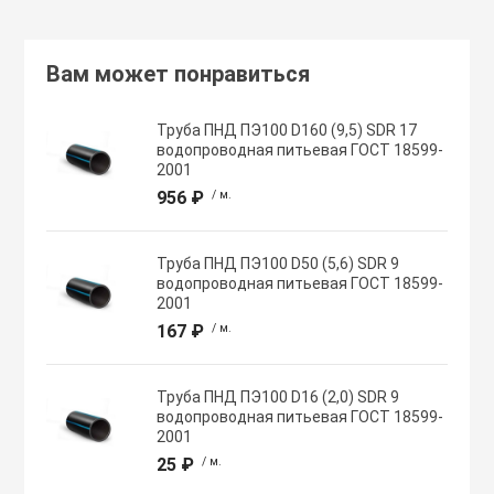
Хомуты червячн
Оборудование К
Вам может понравиться
трубные
Общеобменные
Труба ПНД ПЭ100 D160 (9,5) SDR 17
Экипировка, ср
вентиляции
водопроводная питьевая ГОСТ 18599-
безопасности
2001
956 ₽
/ м.
Осевые вентил
Электрический
Труба ПНД ПЭ100 D50 (5,6) SDR 9
Осушители воз
водопроводная питьевая ГОСТ 18599-
Электромонтаж
2001
167 ₽
/ м.
Охладители
Труба ПНД ПЭ100 D16 (2,0) SDR 9
водопроводная питьевая ГОСТ 18599-
Полупромышле
2001
воздуха
25 ₽
/ м.