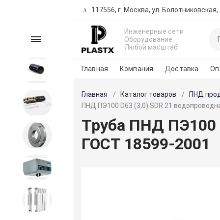
117556, г. Москва, ул. Болотниковская, д
Инженерные сети
Каталог
Оборудование
Любой масштаб
Главная
Компания
Доставка
Оп
ПНД продукция
Главная
Каталог товаров
ПНД про
Трубы предизолированные
ПНД ПЭ100 D63 (3,0) SDR 21 водопроводн
Труба ПНД ПЭ100 D
Запорная и регулирующая
ГОСТ 18599-2001
арматура
Вентиляция
Внутренние сети водо-
теплоснабжения