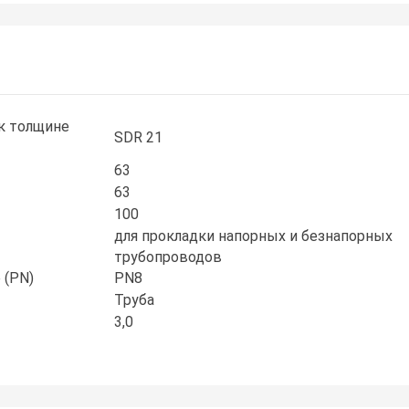
к толщине
SDR 21
63
63
100
для прокладки напорных и безнапорных
трубопроводов
 (PN)
PN8
Труба
3,0