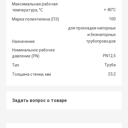
Максимальная рабочая
+ 40°С
температура, °С
Светоотражаю
Контроллеры
Нейлоновые ст
100
Марка полиэтилена (ПЭ)
для прокладки напорных
Светофоры и к
Крепежные изд
и безнапорных
Сантехнически
вентиляции
трубопроводов
Назначение
Сигнальные ог
Номинальное рабочее
Сетевой инстр
Крепежные изд
PN12,5
давление (PN)
кондициониров
Столбики дорож
Труба
Тип
Слесарный инс
парковочные, с
23,2
Толщина стенки, мм
Моноблочные в
установки
Стальные стяж
Съезд с бордю
Задать вопрос о товаре
Мульти сплит-
Строительная 
Тактильная пли
компоновки
Термоусадочны
Шлагбаумы
Нагреватели