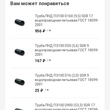
Вам может понравиться
Хомуты червячн
Оборудование К
Труба ПНД ПЭ100 D160 (9,5) SDR 17
трубные
водопроводная питьевая ГОСТ 18599-
2001
Общеобменные
956 ₽
/ м.
Экипировка, ср
вентиляции
безопасности
Труба ПНД ПЭ100 D50 (5,6) SDR 9
Осевые вентил
водопроводная питьевая ГОСТ 18599-
Электрический
2001
167 ₽
/ м.
Осушители воз
Электромонтаж
Труба ПНД ПЭ100 D16 (2,0) SDR 9
Охладители
водопроводная питьевая ГОСТ 18599-
2001
25 ₽
/ м.
Полупромышле
воздуха
Труба ПНД ПЭ100 D900 (53,3) SDR 17
водопроводная питьевая ГОСТ 18599-