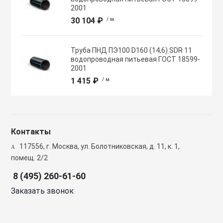
Полупромышлен
2001
системы
30 104 ₽
/ м.
Приводы
Труба ПНД ПЭ100 D160 (14,6) SDR 11
водопроводная питьевая ГОСТ 18599-
2001
Противопожарн
1 415 ₽
/ м.
Расходные мат
вентиляции
Контакты
117556, г. Москва, ул. Болотниковская, д. 11, к. 1,
Рекуператоры
помещ. 2/2
8 (495) 260-61-60
Сенсоры и дат
Заказать звонок
Сетевые элеме