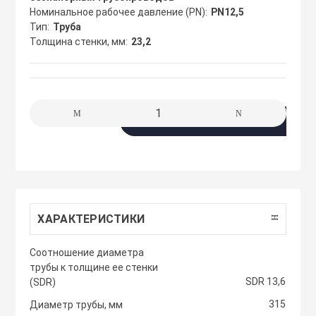
сжимы
Номинальное рабочее давление (PN)
PN12,5
Крепеж. Запчас
Клапаны проти
Тип
Труба
Толщина стенки, мм
23,2
Кабельные про
Материалы для
Кожухи защитн
разметки
вентиляторов
Кабельные ско
В корзину
Осветительные
Компактные м
Клеммы WAGO 
приточные уст
Плитка тротуа
полимерпесчан
Компоненты дл
Компактные м
приточные-выт
ХАРАКТЕРИСТИКИ
Приподнятый 
Крепежный инс
переход
Компрессорно-
Cоотношение диаметра
блоки
трубы к толщине ее стенки
Металлорукав и
SDR 13,6
(SDR)
Резиновые и П
покрытия
Кондиционеры
315
Диаметр трубы, мм
Наконечники 