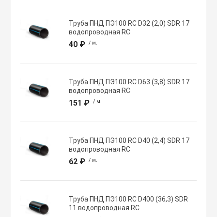
Хомуты червячн
Оборудование К
Труба ПНД ПЭ100 RC D32 (2,0) SDR 17
трубные
водопроводная RC
40 ₽
/ м.
Общеобменные
Экипировка, ср
вентиляции
безопасности
Труба ПНД ПЭ100 RC D63 (3,8) SDR 17
водопроводная RC
Осевые вентил
Электрический
151 ₽
/ м.
Осушители воз
Электромонтаж
Труба ПНД ПЭ100 RC D40 (2,4) SDR 17
водопроводная RC
Охладители
62 ₽
/ м.
Полупромышле
воздуха
Труба ПНД ПЭ100 RC D400 (36,3) SDR
11 водопроводная RC