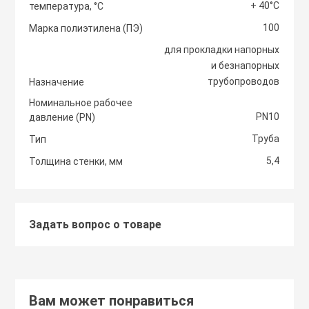
+ 40°С
температура, °С
Светоотражаю
100
Контроллеры
Марка полиэтилена (ПЭ)
Нейлоновые ст
для прокладки напорных
и безнапорных
Светофоры и к
Крепежные изд
трубопроводов
Назначение
Сантехнически
вентиляции
Номинальное рабочее
Сигнальные ог
PN10
давление (PN)
Сетевой инстр
Крепежные изд
Труба
Тип
кондициониров
Столбики дорож
5,4
Толщина стенки, мм
Слесарный инс
парковочные, с
Моноблочные в
установки
Стальные стяж
Съезд с бордю
Задать вопрос о товаре
Мульти сплит-
Строительная 
Тактильная пли
компоновки
Термоусадочны
Вам может понравиться
Шлагбаумы
Нагреватели