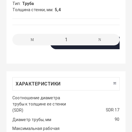
сжимы
Тип
Труба
Крепеж. Запчас
Клапаны проти
Толщина стенки, мм
5,4
Кабельные про
Материалы для
Кожухи защитн
разметки
вентиляторов
Кабельные ско
В корзину
Осветительные
Компактные м
Клеммы WAGO 
приточные уст
Плитка тротуа
полимерпесчан
Компоненты дл
Компактные м
приточные-выт
ХАРАКТЕРИСТИКИ
Приподнятый 
Крепежный инс
Cоотношение диаметра
переход
Компрессорно-
трубы к толщине ее стенки
блоки
SDR 17
(SDR)
Металлорукав и
Резиновые и П
90
Диаметр трубы, мм
покрытия
Кондиционеры
Максимальная рабочая
Наконечники 