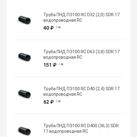
Хомуты червячн
Оборудование К
Труба ПНД ПЭ100 RC D32 (2,0) SDR 17
трубные
водопроводная RC
40 ₽
/ м.
Общеобменные
Экипировка, ср
вентиляции
безопасности
Труба ПНД ПЭ100 RC D63 (3,8) SDR 17
водопроводная RC
Осевые вентил
Электрический
151 ₽
/ м.
Осушители воз
Электромонтаж
Труба ПНД ПЭ100 RC D40 (2,4) SDR 17
водопроводная RC
Охладители
62 ₽
/ м.
Полупромышле
воздуха
Труба ПНД ПЭ100 RC D400 (36,3) SDR
11 водопроводная RC