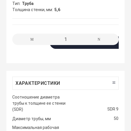
сжимы
Тип
Труба
Крепеж. Запчас
Клапаны проти
Толщина стенки, мм
5,6
Кабельные про
Материалы для
Кожухи защитн
разметки
вентиляторов
Кабельные ско
В корзину
Осветительные
Компактные м
Клеммы WAGO 
приточные уст
Плитка тротуа
полимерпесчан
Компоненты дл
Компактные м
приточные-выт
ХАРАКТЕРИСТИКИ
Приподнятый 
Крепежный инс
Cоотношение диаметра
переход
Компрессорно-
трубы к толщине ее стенки
блоки
SDR 9
(SDR)
Металлорукав и
Резиновые и П
50
Диаметр трубы, мм
покрытия
Кондиционеры
Максимальная рабочая
Наконечники 