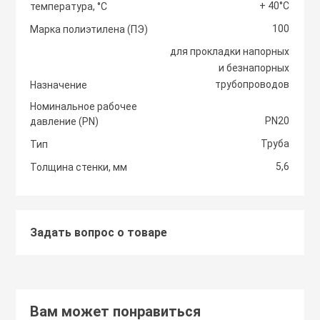
+ 40°С
температура, °С
Светоотражаю
100
Контроллеры
Марка полиэтилена (ПЭ)
Нейлоновые ст
для прокладки напорных
и безнапорных
Светофоры и к
Крепежные изд
трубопроводов
Назначение
Сантехнически
вентиляции
Номинальное рабочее
Сигнальные ог
PN20
давление (PN)
Сетевой инстр
Крепежные изд
Труба
Тип
кондициониров
Столбики дорож
5,6
Толщина стенки, мм
Слесарный инс
парковочные, с
Моноблочные в
установки
Стальные стяж
Съезд с бордю
Задать вопрос о товаре
Мульти сплит-
Строительная 
Тактильная пли
компоновки
Термоусадочны
Вам может понравиться
Шлагбаумы
Нагреватели