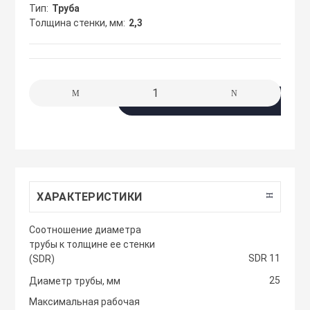
сжимы
Тип
Труба
Крепеж. Запчас
Клапаны проти
Толщина стенки, мм
2,3
Кабельные про
Материалы для
Кожухи защитн
разметки
вентиляторов
Кабельные ско
В корзину
Осветительные
Компактные м
Клеммы WAGO 
приточные уст
Плитка тротуа
полимерпесчан
Компоненты дл
Компактные м
приточные-выт
ХАРАКТЕРИСТИКИ
Приподнятый 
Крепежный инс
Cоотношение диаметра
переход
Компрессорно-
трубы к толщине ее стенки
блоки
SDR 11
(SDR)
Металлорукав и
Резиновые и П
25
Диаметр трубы, мм
покрытия
Кондиционеры
Максимальная рабочая
Наконечники 