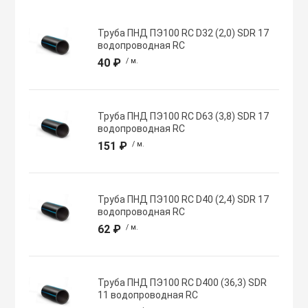
Хомуты червячн
Оборудование К
Труба ПНД ПЭ100 RC D32 (2,0) SDR 17
трубные
водопроводная RC
40 ₽
/ м.
Общеобменные
Экипировка, ср
вентиляции
безопасности
Труба ПНД ПЭ100 RC D63 (3,8) SDR 17
водопроводная RC
Осевые вентил
Электрический
151 ₽
/ м.
Осушители воз
Электромонтаж
Труба ПНД ПЭ100 RC D40 (2,4) SDR 17
водопроводная RC
Охладители
62 ₽
/ м.
Полупромышле
воздуха
Труба ПНД ПЭ100 RC D400 (36,3) SDR
11 водопроводная RC