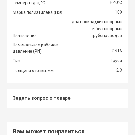
+ 40°С
температура, °С
Светоотражаю
100
Контроллеры
Марка полиэтилена (ПЭ)
Нейлоновые ст
для прокладки напорных
и безнапорных
Светофоры и к
Крепежные изд
трубопроводов
Назначение
Сантехнически
вентиляции
Номинальное рабочее
Сигнальные ог
PN16
давление (PN)
Сетевой инстр
Крепежные изд
Труба
Тип
кондициониров
Столбики дорож
2,3
Толщина стенки, мм
Слесарный инс
парковочные, с
Моноблочные в
установки
Стальные стяж
Съезд с бордю
Задать вопрос о товаре
Мульти сплит-
Строительная 
Тактильная пли
компоновки
Термоусадочны
Вам может понравиться
Шлагбаумы
Нагреватели