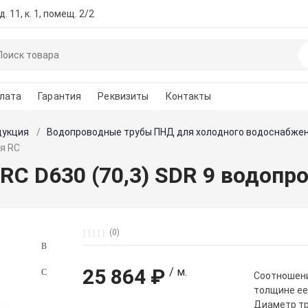
. 11, к. 1, помещ. 2/2
лата
Гарантия
Реквизиты
Контакты
дукция
Водопроводные трубы ПНД для холодного водоснабже
ая RC
RC D630 (70,3) SDR 9 водопр
(0)
25 864 ₽
/ м.
Cоотношени
толщине ее
Диаметр тр