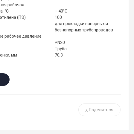
ная рабочая
а, °С
+ 40°С
этилена (ПЭ)
100
для прокладки напорных и
е
безнапорных трубопроводов
е рабочее давление
PN20
Труба
енки, мм
70,3
Поделиться