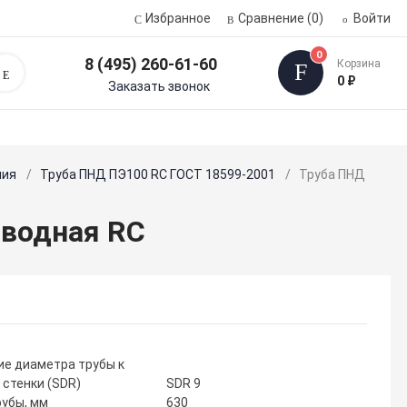
Избранное
Сравнение
(0)
Войти
0
8 (495) 260-61-60
Корзина
Поиск
0 ₽
Заказать звонок
ния
Труба ПНД ПЭ100 RC ГОСТ 18599-2001
Труба ПНД
оводная RC
е диаметра трубы к
 стенки (SDR)
SDR 9
убы, мм
630