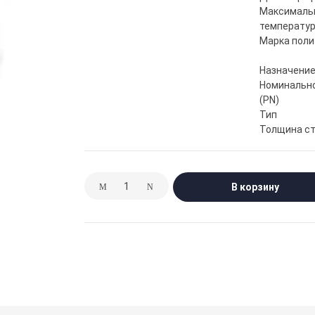
Максималь
температур
Марка поли
Назначени
Номинально
(PN)
Тип
Толщина ст
В корзину