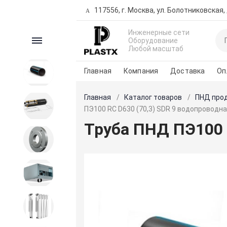
117556, г. Москва, ул. Болотниковская, д
Инженерные сети
Каталог
Оборудование
Любой масштаб
Главная
Компания
Доставка
Оп
ПНД продукция
Главная
Каталог товаров
ПНД про
Трубы предизолированные
ПЭ100 RC D630 (70,3) SDR 9 водопроводн
Труба ПНД ПЭ100 
Запорная и регулирующая
арматура
Вентиляция
Внутренние сети водо-
теплоснабжения