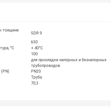
к толщине
SDR 9
630
ура, °С
+ 40°С
100
для прокладки напорных и безнапорных
трубопроводов
 (PN)
PN20
Труба
70,3