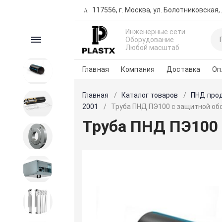
117556, г. Москва, ул. Болотниковская, д
Инженерные сети
Каталог
Оборудование
Любой масштаб
Главная
Компания
Доставка
Оп
ПНД продукция
Главная
Каталог товаров
ПНД про
Трубы предизолированные
2001
Труба ПНД ПЭ100 с защитной обо
Труба ПНД ПЭ100 
Запорная и регулирующая
арматура
Вентиляция
Внутренние сети водо-
теплоснабжения