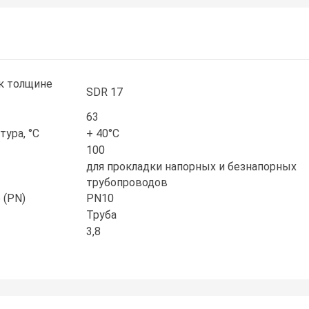
к толщине
SDR 17
63
ура, °С
+ 40°С
100
для прокладки напорных и безнапорных
трубопроводов
 (PN)
PN10
Труба
3,8