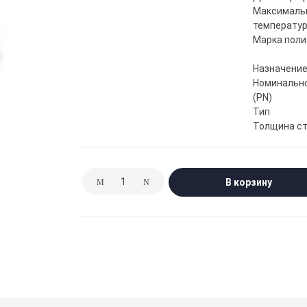
Максималь
температур
Марка поли
Назначени
Номинально
(PN)
Тип
Толщина ст
В корзину