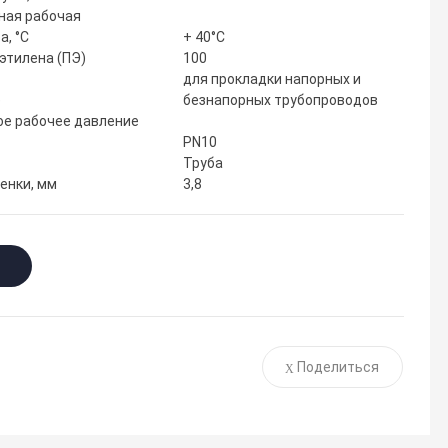
ная рабочая
а, °С
+ 40°С
этилена (ПЭ)
100
для прокладки напорных и
е
безнапорных трубопроводов
е рабочее давление
PN10
Труба
енки, мм
3,8
Поделиться