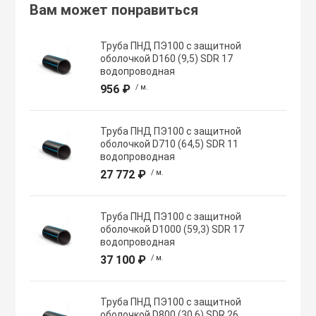
Вам может понравиться
Хомуты червячн
Оборудование К
Труба ПНД ПЭ100 с защитной
трубные
оболочкой D160 (9,5) SDR 17
водопроводная
Общеобменные
956 ₽
/ м.
Экипировка, ср
вентиляции
безопасности
Труба ПНД ПЭ100 с защитной
Осевые вентил
оболочкой D710 (64,5) SDR 11
Электрический
водопроводная
27 772 ₽
/ м.
Осушители воз
Электромонтаж
Труба ПНД ПЭ100 с защитной
Охладители
оболочкой D1000 (59,3) SDR 17
водопроводная
37 100 ₽
/ м.
Полупромышле
воздуха
Труба ПНД ПЭ100 с защитной
оболочкой D800 (30,6) SDR 26