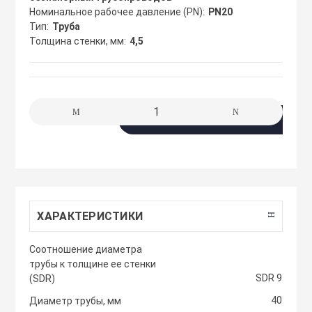
сжимы
Номинальное рабочее давление (PN)
PN20
Крепеж. Запчас
Клапаны проти
Тип
Труба
Толщина стенки, мм
4,5
Кабельные про
Материалы для
Кожухи защитн
разметки
вентиляторов
Кабельные ско
В корзину
Осветительные
Компактные м
Клеммы WAGO 
приточные уст
Плитка тротуа
полимерпесчан
Компоненты дл
Компактные м
приточные-выт
ХАРАКТЕРИСТИКИ
Приподнятый 
Крепежный инс
переход
Компрессорно-
Cоотношение диаметра
блоки
трубы к толщине ее стенки
Металлорукав и
SDR 9
(SDR)
Резиновые и П
покрытия
Кондиционеры
40
Диаметр трубы, мм
Наконечники 