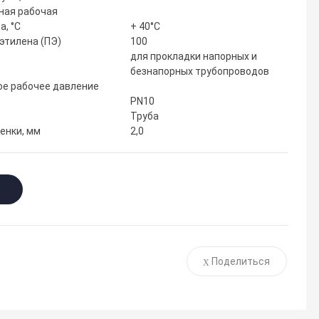
ная рабочая
а, °С
+ 40°С
этилена (ПЭ)
100
для прокладки напорных и
е
безнапорных трубопроводов
е рабочее давление
PN10
Труба
енки, мм
2,0
Поделиться