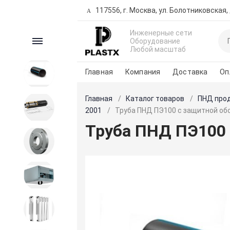
117556, г. Москва, ул. Болотниковская, д
Инженерные сети
Каталог
Оборудование
Любой масштаб
Главная
Компания
Доставка
Оп
ПНД продукция
Главная
Каталог товаров
ПНД про
Трубы предизолированные
2001
Труба ПНД ПЭ100 с защитной обо
Труба ПНД ПЭ100 
Запорная и регулирующая
арматура
Вентиляция
Внутренние сети водо-
теплоснабжения