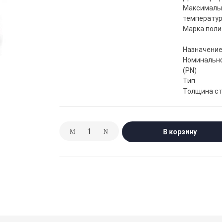
Максималь
температур
Марка поли
Назначени
Номинально
(PN)
Тип
Толщина ст
В корзину