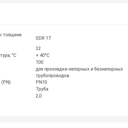
к толщине
SDR 17
32
ура, °С
+ 40°С
100
для прокладки напорных и безнапорных
трубопроводов
 (PN)
PN10
Труба
2,0