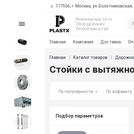
117556, г. Москва, ул. Болотниковская, д
Инженерные сети
Каталог
Оборудование
Любой масштаб
Главная
Компания
Доставка
Оп
ПНД продукция
Главная
Каталог товаров
Дорожно
Трубы предизолированные
Стойки с вытяжно
Запорная и регулирующая
арматура
По популярности
По алфавиту
Вентиляция
Подбор параметров
Внутренние сети водо-
теплоснабжения