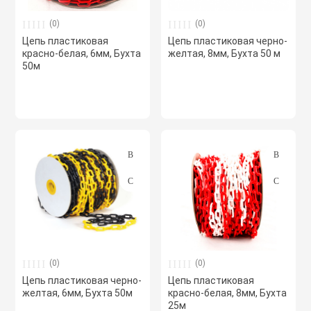
сжимы
Крепеж. Запчас
Клапаны проти
(0)
(0)
Цепь пластиковая
Цепь пластиковая черно-
Кабельные про
красно-белая, 6мм, Бухта
желтая, 8мм, Бухта 50 м
Материалы для
Кожухи защитн
50м
разметки
вентиляторов
Кабельные ско
Осветительные
Компактные м
Клеммы WAGO 
приточные уст
Плитка тротуа
полимерпесчан
Компоненты дл
Компактные м
приточные-выт
Приподнятый 
Крепежный инс
переход
Компрессорно-
блоки
(0)
(0)
Металлорукав и
Цепь пластиковая черно-
Цепь пластиковая
Резиновые и П
желтая, 6мм, Бухта 50м
красно-белая, 8мм, Бухта
покрытия
Кондиционеры
25м
Наконечники 