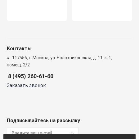
Светоотражаю
Контроллеры
Нейлоновые ст
Светофоры и к
Крепежные изд
Сантехнически
вентиляции
Контакты
Сигнальные ог
Сетевой инстр
Крепежные изд
117556, г. Москва, ул. Болотниковская, д. 11, к. 1,
кондициониров
помещ. 2/2
Столбики дорож
8 (495) 260-61-60
Слесарный инс
парковочные, с
Моноблочные в
Заказать звонок
установки
Стальные стяж
Съезд с бордю
Мульти сплит-
Строительная 
Тактильная пли
компоновки
Подписывайтесь на рассылку
Термоусадочны
Шлагбаумы
Нагреватели