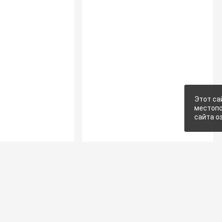
Этот са
местопо
сайта о