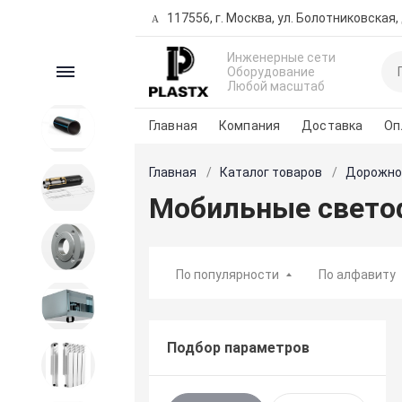
117556, г. Москва, ул. Болотниковская, д
Инженерные сети
Каталог
Оборудование
Любой масштаб
Главная
Компания
Доставка
Оп
ПНД продукция
Главная
Каталог товаров
Дорожно
Трубы предизолированные
Мобильные свет
Запорная и регулирующая
арматура
По популярности
По алфавиту
Вентиляция
Подбор параметров
Внутренние сети водо-
теплоснабжения