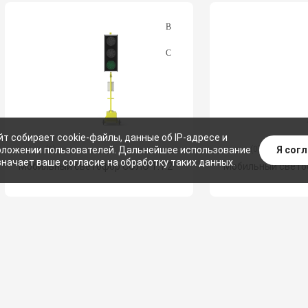
йт собирает cookie-файлы, данные об IP-адресе и
Я сог
(0)
(0)
ложении пользователей. Дальнейшее использование
значает ваше согласие на обработку таких данных.
Мобильный светофор СОЛО Т.1.2
Мобильный свето