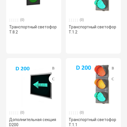
Хомуты червячн
Оборудование К
трубные
(0)
(0)
Транспортный светофор
Транспортный светофор
Общеобменные
Т.8.2
Т.1.2
Экипировка, ср
вентиляции
безопасности
Осевые вентил
Электрический
Осушители воз
Электромонтаж
Охладители
Полупромышле
(0)
(0)
воздуха
Дополнительная секция
Транспортный светофор
D200
Т.1.1